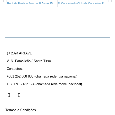
Recitais Finais a Solo do 9º Ano – 25 e 26 Maio e 01 e 02 Junho de 2018
2º Concerto do Ciclo de Concertos Promenade 2018 – Danças do Barroco e do Romantismo – 03 Junho
@ 2024 ARTAVE
V. N. Famalicão / Santo Tirso
Contactos:
+351 252 808 830
(chamada rede fixa nacional)
+ 351 916 182 174
(chamada rede móvel nacional)
Termos e Condições