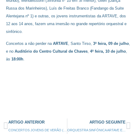
Mundo), Mendelssohn (Sinfonia nº 10 em Si menor), Gliéri (Dança
Russa dos Marinheiros), Luís de Freitas Branco (Fandango da Suite
Alentejana nº 1) e outras, os jovens instrumentistas da ARTAVE, dos
12 aos 14 anos, fazem uma imersão no grande repertório orquestral e
sinfónico.
Concertos a não perder na
ARTAVE
, Santo Tirso,
3ª feira, 09 de julho
,
e no
Auditório do Centro Cultural de Chaves
,
4ª feira, 10 de julho
,
às
18:00h
.
ARTIGO ANTERIOR
ARTIGO SEGUINTE
CONCERTOS JOVENS DE VERÃO (3º CICLO) – 25/06
ORQUESTRA SINFÓNICA ARTAVE EM CONCERTO – 13 JULHO 2024