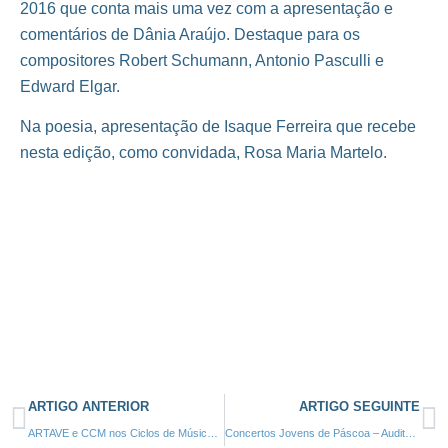
2016 que conta mais uma vez com a apresentação e
comentários de Dânia Araújo. Destaque para os
compositores Robert Schumann, Antonio Pasculli e
Edward Elgar.
Na poesia, apresentação de Isaque Ferreira que recebe
nesta edição, como convidada, Rosa Maria Martelo.
ARTIGO ANTERIOR
ARTIGO SEGUINTE
ARTAVE e CCM nos Ciclos de Música e Poesia da Fundação Cupertino de Miranda – 23 de Fevereiro de 2016
Concertos Jovens de Páscoa – Auditório Pe. António Vieira, Caldas da Saúde – 21 de Março de 2016