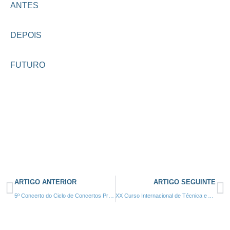
ANTES
DEPOIS
FUTURO
ARTIGO ANTERIOR
ARTIGO SEGUINTE
5º Concerto do Ciclo de Concertos Promenade 2017 – “Um Americano em Paris” – 03 Dezembro
XX Curso Internacional de Técnica e Aperfeiçoamento Instrumental – 30 de Janeiro a 03 de Fevereiro de 2018