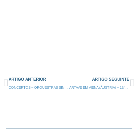
ARTIGO ANTERIOR
ARTIGO SEGUINTE
CONCERTOS – ORQUESTRAS SINFÓNICA E DE SOPROS ARTAVE – 16 e 17/02/2024
ARTAVE EM VIENA (ÁUSTRIA) – 18/02 a 01/03/2024