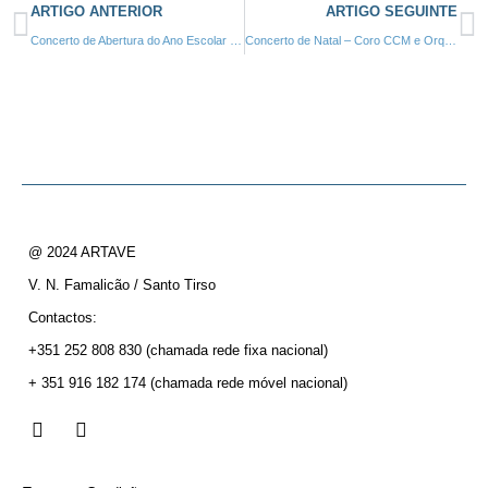
ARTIGO ANTERIOR
ARTIGO SEGUINTE
Concerto de Abertura do Ano Escolar 2015/16 com a Orquestra Artave – 16 de Outubro de 2015
Concerto de Natal – Coro CCM e Orquestra de Sopros Artave – 18 de Dezembro de 2015
@ 2024 ARTAVE
V. N. Famalicão / Santo Tirso
Contactos:
+351 252 808 830
(chamada rede fixa nacional)
+ 351 916 182 174
(chamada rede móvel nacional)