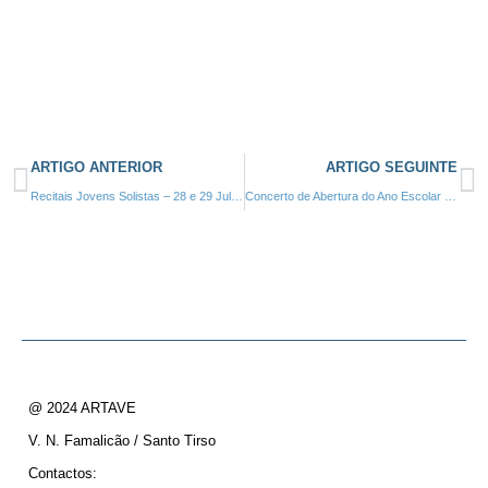
ARTIGO ANTERIOR
ARTIGO SEGUINTE
Recitais Jovens Solistas – 28 e 29 Julho 2020 – Caldas da Saúde, Santo Tirso – Auditório Padre António Vieira
Concerto de Abertura do Ano Escolar 2020/2021 – 20 de Novembro de 2020, 18:00h
@ 2024 ARTAVE
V. N. Famalicão / Santo Tirso
Contactos: