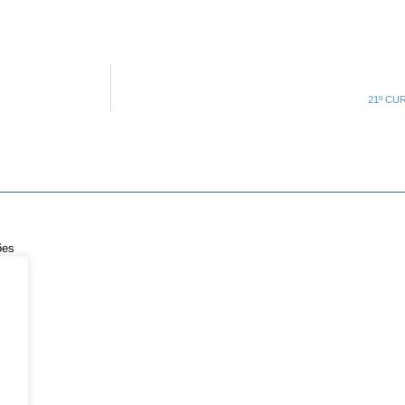
21º CUR
ões
cidade
ações
etter