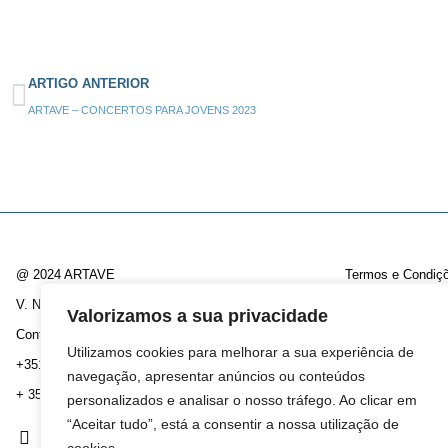
ARTIGO ANTERIOR
ARTAVE – CONCERTOS PARA JOVENS 2023
@ 2024 ARTAVE
Termos e Condiç
V. N. Famalicão / Santo Tirso
Política de Priva
Valorizamos a sua privacidade
Contactos:
Livro de Reclam
Utilizamos cookies para melhorar a sua experiência de
+351 252 808 830
(chamada rede fixa nacional)
Subscrever Newsl
navegação, apresentar anúncios ou conteúdos
+ 351 916 182 174
(chamada rede móvel nacional)
Canal Denúncias
personalizados e analisar o nosso tráfego. Ao clicar em
“Aceitar tudo”, está a consentir a nossa utilização de