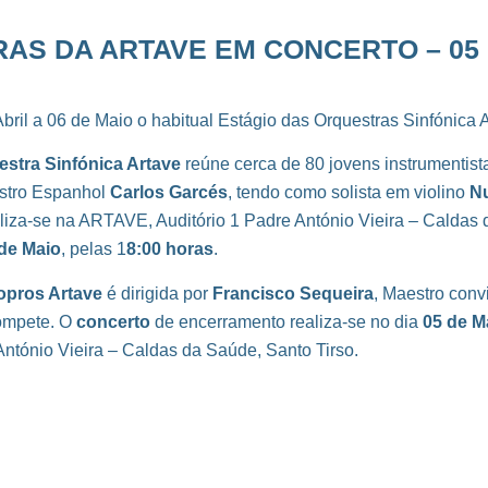
S DA ARTAVE EM CONCERTO – 05 E
Abril a 06 de Maio o habitual Estágio das Orquestras Sinfón
estra Sinfónica Artave
reúne cerca de 80 jovens instrumentist
stro Espanhol
Carlos Garcés
, tendo como solista em violino
N
liza-se na ARTAVE, Auditório 1 Padre António Vieira – Caldas
de Maio
, pelas 1
8:00 horas
.
opros Artave
é dirigida por
Francisco Sequeira
, Maestro conv
ompete. O
concerto
de encerramento realiza-se no dia
05 de M
António Vieira – Caldas da Saúde, Santo Tirso.