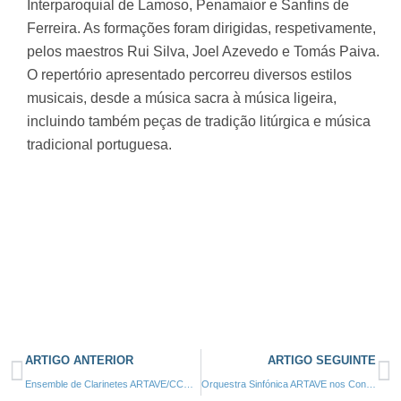
Interparoquial de Lamoso, Penamaior e Sanfins de
Ferreira. As formações foram dirigidas, respetivamente,
pelos maestros Rui Silva, Joel Azevedo e Tomás Paiva.
O repertório apresentado percorreu diversos estilos
musicais, desde a música sacra à música ligeira,
incluindo também peças de tradição litúrgica e música
tradicional portuguesa.
ARTIGO ANTERIOR
ARTIGO SEGUINTE
Ensemble de Clarinetes ARTAVE/CCM 2025
Orquestra Sinfónica ARTAVE nos Concertos Promenade da Casa das Artes de Vila Nova de Famalicão