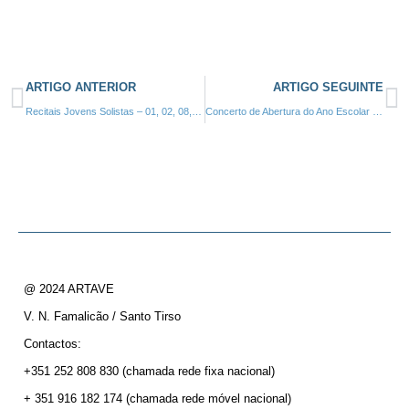
ARTIGO ANTERIOR
ARTIGO SEGUINTE
Recitais Jovens Solistas – 01, 02, 08, 09 e 10 Julho 2016 – Fundação Cupertino Miranda – V. N. Famalicão
Concerto de Abertura do Ano Escolar 2016/17 – 28 de Outubro de 2016, 21:30h
@ 2024 ARTAVE
V. N. Famalicão / Santo Tirso
Contactos:
+351 252 808 830
(chamada rede fixa nacional)
+ 351 916 182 174
(chamada rede móvel nacional)