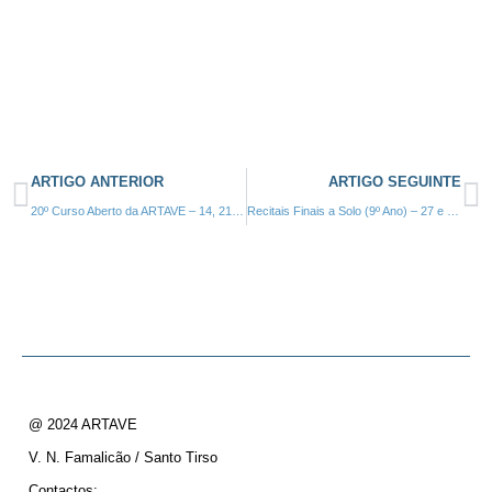
ARTIGO ANTERIOR
ARTIGO SEGUINTE
20º Curso Aberto da ARTAVE – 14, 21 e 28 de Maio 2022 – Instrumentista de Cordas, Sopros e Percussão (nível Básico – 7º Ano)
Recitais Finais a Solo (9º Ano) – 27 e 28 Maio e 03 e 04 Junho de 2022
@ 2024 ARTAVE
V. N. Famalicão / Santo Tirso
Contactos: