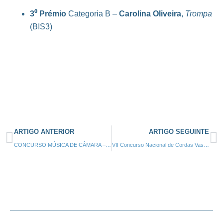
3⁰ Prémio
Categoria B –
Carolina Oliveira
,
Trompa
(BIS3)
ARTIGO ANTERIOR
ARTIGO SEGUINTE
CONCURSO MÚSICA DE CÂMARA – PREMIADOS – 01 ABRIL 2023
VII Concurso Nacional de Cordas Vasco Barbosa 2023 (Lisboa) – Alunos laureados