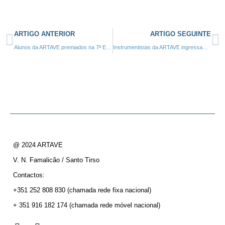
ARTIGO ANTERIOR
ARTIGO SEGUINTE
Alunos da ARTAVE premiados na 7ª Edição do Concurso Prémio Ilda Moura 2023 (Porto)
Instrumentistas da ARTAVE ingressam na EUYO – European Orchestra Academy 2023 (Alemanha)
@ 2024 ARTAVE
V. N. Famalicão / Santo Tirso
Contactos:
+351 252 808 830
(chamada rede fixa nacional)
+ 351 916 182 174
(chamada rede móvel nacional)