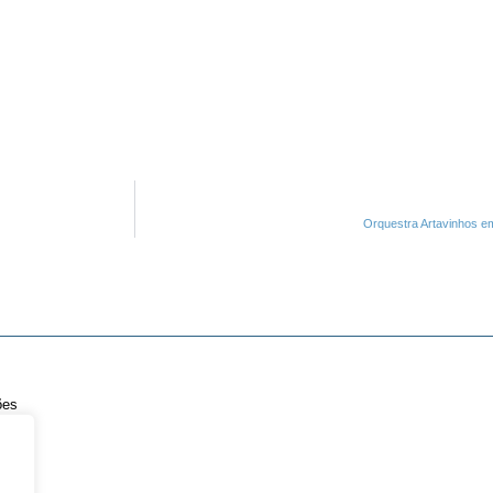
Orquestra Artavinhos e
ões
cidade
ações