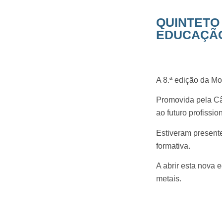
QUINTETO 
EDUCAÇÃO
A 8.ª edição da M
Promovida pela Câm
ao futuro profissio
Estiveram presente
formativa.
A abrir esta nova
metais.