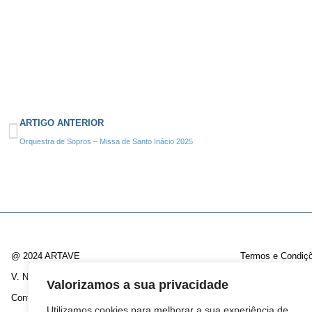
ARTIGO ANTERIOR
Orquestra de Sopros – Missa de Santo Inácio 2025
@ 2024 ARTAVE
Termos e Condiç
V. N. Famalicão / Santo Tirso
Política de Priva
Valorizamos a sua privacidade
Contactos:
Livro de Reclam
Utilizamos cookies para melhorar a sua experiência de