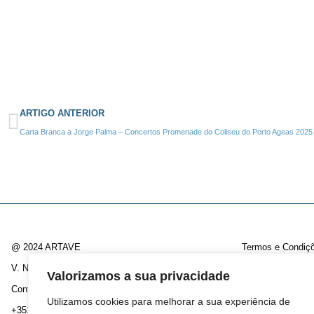
ARTIGO ANTERIOR
Carta Branca a Jorge Palma – Concertos Promenade do Coliseu do Porto Ageas 2025
@ 2024 ARTAVE
Termos e Condiç
V. N. Famalicão / Santo Tirso
Política de Priva
Valorizamos a sua privacidade
Contactos:
Livro de Reclam
Utilizamos cookies para melhorar a sua experiência de
+351 252 808 830
(chamada rede fixa nacional)
Subscrever Newsl