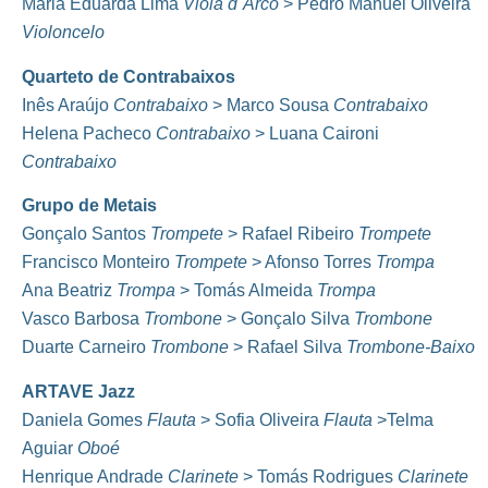
Maria Eduarda Lima
Viola d´Arco
> Pedro Manuel Oliveira
Violoncelo
Quarteto de Contrabaixos
Inês Araújo
Contrabaixo
> Marco Sousa
Contrabaixo
Helena Pacheco
Contrabaixo
> Luana Caironi
Contrabaixo
Grupo de Metais
Gonçalo Santos
Trompete
> Rafael Ribeiro
Trompete
Francisco Monteiro
Trompete
> Afonso Torres
Trompa
Ana Beatriz
Trompa
> Tomás Almeida
Trompa
Vasco Barbosa
Trombone
> Gonçalo Silva
Trombone
Duarte Carneiro
Trombone
> Rafael Silva
Trombone-Baixo
ARTAVE Jazz
Daniela Gomes
Flauta
> Sofia Oliveira
Flauta
>Telma
Aguiar
Oboé
Henrique Andrade
Clarinete
> Tomás Rodrigues
Clarinete