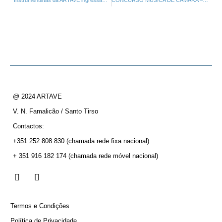
Instrumentistas da ARTAVE ingressam na EUYO – European Orchestra Academy 2023 (Alemanha)
CONCURSO MÚSICA DE CÂMARA – 1º PRÉMIO – 23 Março 2024
@ 2024 ARTAVE
V. N. Famalicão / Santo Tirso
Contactos:
+351 252 808 830
(chamada rede fixa nacional)
+ 351 916 182 174
(chamada rede móvel nacional)
Termos e Condições
Política de Privacidade